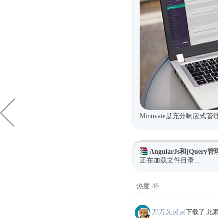
Minovate是充分响应
AngularJs和jQuer
正在加载文件目录...
热度 46
万万又灵灵
下载了 此