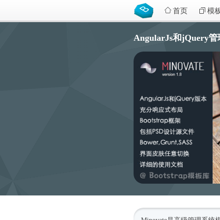
首页
模
AngularJs和jQuery