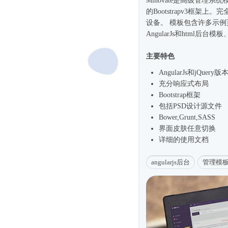
Minovate是高级管理系统
的Bootstrapv3框架
设备。 模板包含许多示
AngularJs和html
后台模板
主要特色
AngularJs和jQuery版
充分
响应式
布局
Bootstrap框架
包括PSD设计源文件
Bower,Grunt,SASS
界面皮肤任意切换
详细的使用文档
angularjs后台
管理模