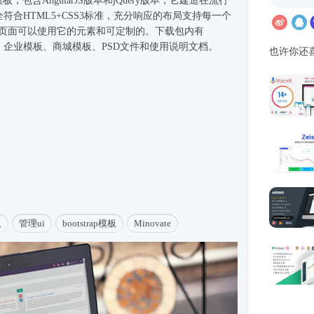
模板，包含AngularJS版本和jQuery版本，它建造在流行
上。完全符合HTML5+CSS3标准，充分响应的布局支持每一个
例页面可以使用它的元素和可定制的。下载包内有
、企业
模板
、商城模板、PSD文件和使用说明文档。
也许你还
本
板
管理ui
bootstrap模板
Minovate