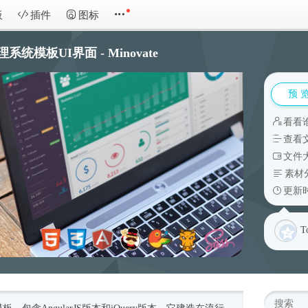
板
插件
图标
管理系统模板UI界面 - Minovate
预 
看看
查看
文件大
素材
更新时
T