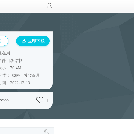
览
立即下载
谁在用
文件目录结构
小：70.4M
分类：
模板
-
后台管理
间：2022-12-13
ootoo
11