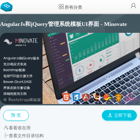
所有分类
AngularJs和jQuery管理系统模板UI界面 - Minovate
预 览
立即下载
看看谁在用
查看文件目录结构