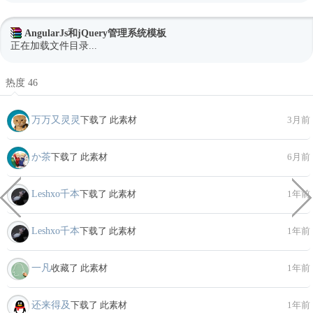
AngularJs和jQuery管理系统模板
正在加载文件目录...
热度 46
万万又灵灵
下载了 此素材
3月前
か茶
下载了 此素材
6月前
Leshxo千本
下载了 此素材
1年前
Leshxo千本
下载了 此素材
1年前
一凡
收藏了 此素材
1年前
还来得及
下载了 此素材
1年前