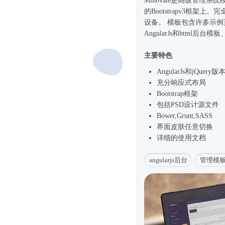
Minovate是高级管理系统
的Bootstrapv3框架
设备。 模板包含许多示
AngularJs和html
后台模板
主要特色
AngularJs和jQuery版
充分
响应式
布局
Bootstrap框架
包括PSD设计源文件
Bower,Grunt,SASS
界面皮肤任意切换
详细的使用文档
angularjs后台
管理模