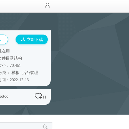
览
立即下载
谁在用
文件目录结构
小：70.4M
分类：
模板
-
后台管理
间：2022-12-13
ootoo
11