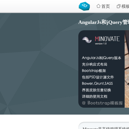
首页
模
AngularJs和jQuery