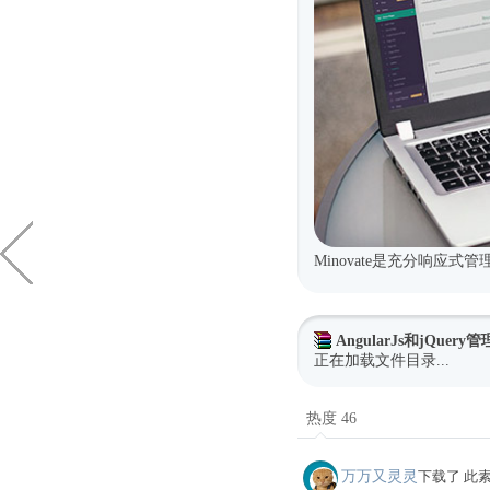
Minovate是充分响应
AngularJs和jQuer
正在加载文件目录...
热度 46
万万又灵灵
下载了 此