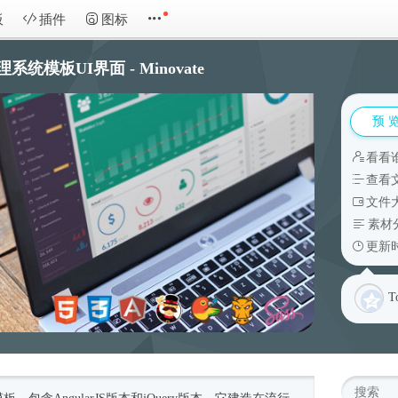
板
插件
图标
管理系统模板UI界面 - Minovate
预 
看看
查看
文件大
素材
更新时
T