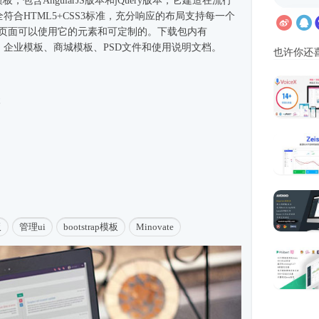
模板，包含AngularJS版本和jQuery版本，它建造在流行
上。完全符合HTML5+CSS3标准，充分响应的布局支持每一个
例页面可以使用它的元素和可定制的。下载包内有
、企业
模板
、商城模板、PSD文件和使用说明文档。
也许你还
本
板
管理ui
bootstrap模板
Minovate