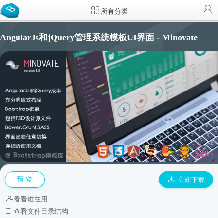
所有分类
AngularJs和jQuery管理系统模板UI界面 - Minovate
预 览
立即下载
看看谁在用
查看文件目录结构