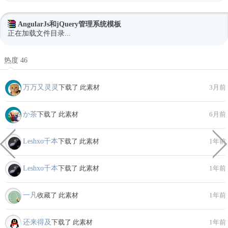
AngularJs和jQuery管理系统模板
正在加载文件目录...
热度 46
万万又灵灵
下载了 此素材
3月前
か茶
下载了 此素材
6月前
Leshxo千本
下载了 此素材
1年前
Leshxo千本
下载了 此素材
1年前
一凡
收藏了 此素材
1年前
还来得及
下载了 此素材
1年前