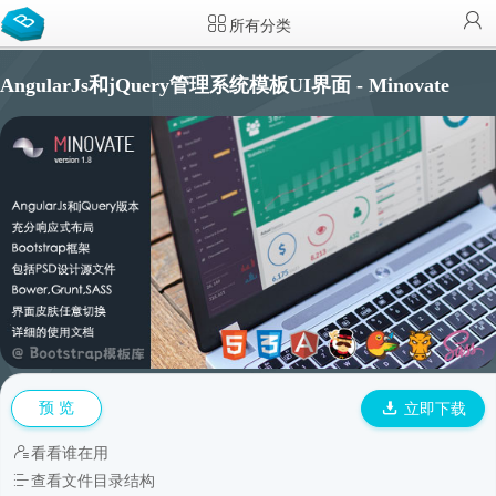
所有分类
AngularJs和jQuery管理系统模板UI界面 - Minovate
预 览
立即下载
看看谁在用
查看文件目录结构