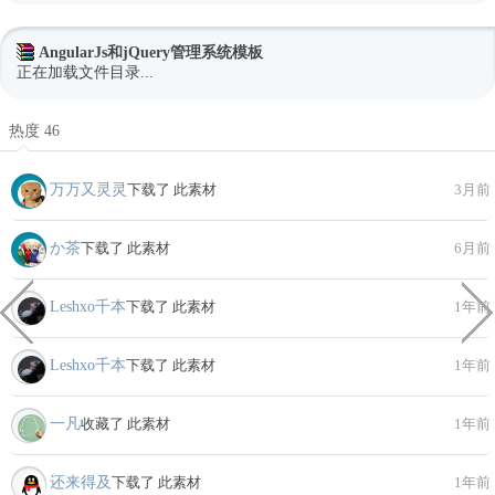
AngularJs和jQuery管理系统模板
正在加载文件目录...
热度 46
万万又灵灵
下载了 此素材
3月前
か茶
下载了 此素材
6月前
Leshxo千本
下载了 此素材
1年前
Leshxo千本
下载了 此素材
1年前
一凡
收藏了 此素材
1年前
还来得及
下载了 此素材
1年前