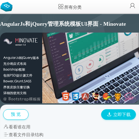
所有分类
AngularJs和jQuery管理系统模板UI界面 - Minovate
预 览
立即下载
看看谁在用
查看文件目录结构