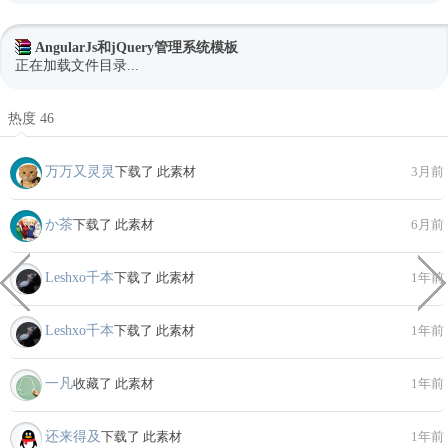
AngularJs和jQuery管理系统模板
正在加载文件目录...
热度 46
万万又灵灵
下载了 此素材
3月前
か茶
下载了 此素材
6月前
Leshxo千本
下载了 此素材
1年前
Leshxo千本
下载了 此素材
1年前
一凡
收藏了 此素材
1年前
还来得及
下载了 此素材
1年前