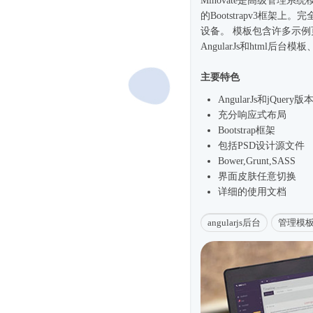
Minovate是高级管理系统
的Bootstrapv3框架
设备。 模板包含许多示
AngularJs和html
后台模板
主要特色
AngularJs和jQuery版
充分
响应式
布局
Bootstrap框架
包括PSD设计源文件
Bower,Grunt,SASS
界面皮肤任意切换
详细的使用文档
angularjs后台
管理模