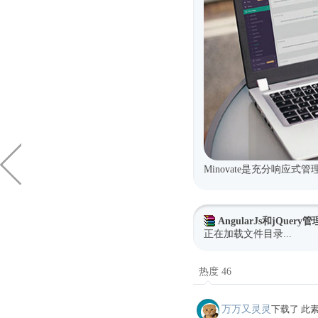
Minovate是充分响应
AngularJs和jQuer
正在加载文件目录...
热度 46
万万又灵灵
下载了 此