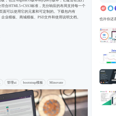
模板，包含AngularJS版本和jQuery版本，它建造在流行
上。完全符合HTML5+CSS3标准，充分响应的布局支持每一个
例页面可以使用它的元素和可定制的。下载包内有
、企业
模板
、商城模板、PSD文件和使用说明文档。
也许你还
本
板
管理ui
bootstrap模板
Minovate