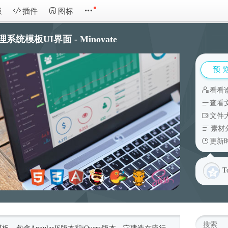
板
插件
图标
管理系统模板UI界面 - Minovate
预 
看看
查看
文件大
素材
更新时
T