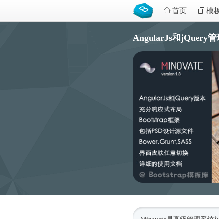
首页
模
AngularJs和jQuery