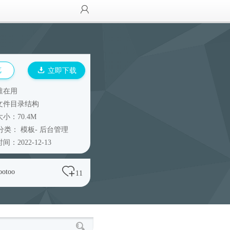
览
立即下载
谁在用
文件目录结构
小：70.4M
分类：
模板
-
后台管理
间：2022-12-13
ootoo
11