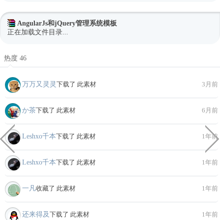
AngularJs和jQuery管理系统模板
正在加载文件目录...
热度 46
万万又灵灵
下载了 此素材
3月前
か茶
下载了 此素材
6月前
Leshxo千本
下载了 此素材
1年前
Leshxo千本
下载了 此素材
1年前
一凡
收藏了 此素材
1年前
还来得及
下载了 此素材
1年前