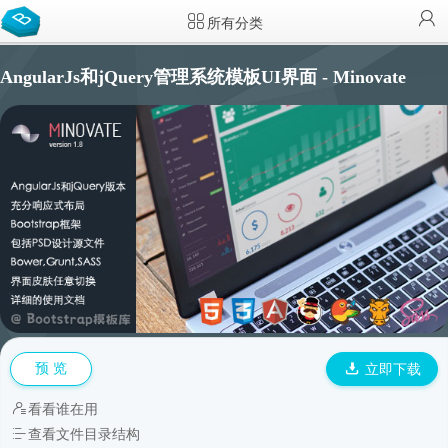
所有分类
AngularJs和jQuery管理系统模板UI界面 - Minovate
预 览
立即下载
看看谁在用
查看文件目录结构