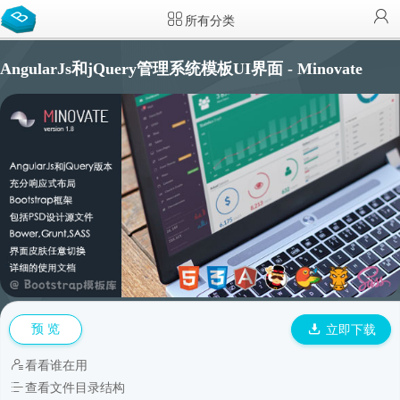
所有分类
AngularJs和jQuery管理系统模板UI界面 - Minovate
预 览
立即下载
看看谁在用
查看文件目录结构