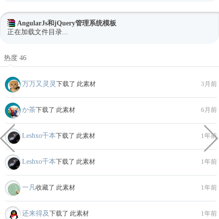
AngularJs和jQuery管理系统模板
正在加载文件目录...
热度 46
万万又灵灵
下载了 此素材
3月前
か茶
下载了 此素材
6月前
Leshxo千本
下载了 此素材
1年前
Leshxo千本
下载了 此素材
1年前
一凡
收藏了 此素材
1年前
还来得及
下载了 此素材
1年前