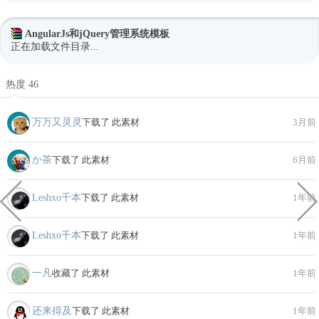
AngularJs和jQuery管理系统模板
正在加载文件目录...
热度 46
万万又灵灵
下载了 此素材
3月前
か茶
下载了 此素材
6月前
Leshxo千本
下载了 此素材
1年前
Leshxo千本
下载了 此素材
1年前
一凡
收藏了 此素材
1年前
还来得及
下载了 此素材
1年前