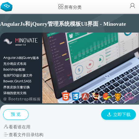
所有分类
AngularJs和jQuery管理系统模板UI界面 - Minovate
预 览
立即下载
看看谁在用
查看文件目录结构