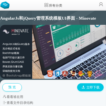
所有分类
AngularJs和jQuery管理系统模板UI界面 - Minovate
预 览
立即下载
看看谁在用
查看文件目录结构