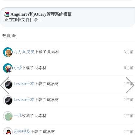
AngularJs和jQuery管理系统模板
正在加载文件目录...
热度 46
万万又灵灵
下载了 此素材
3月前
か茶
下载了 此素材
6月前
Leshxo千本
下载了 此素材
1年前
Leshxo千本
下载了 此素材
1年前
一凡
收藏了 此素材
1年前
还来得及
下载了 此素材
1年前