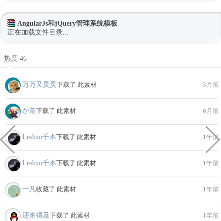
AngularJs和jQuery管理系统模板
正在加载文件目录...
热度 46
万万又灵灵
下载了 此素材
3月前
か茶
下载了 此素材
6月前
Leshxo千本
下载了 此素材
1年前
Leshxo千本
下载了 此素材
1年前
一凡
收藏了 此素材
1年前
还来得及
下载了 此素材
1年前