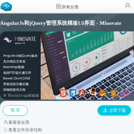
所有分类
AngularJs和jQuery管理系统模板UI界面 - Minovate
预 览
立即下载
看看谁在用
查看文件目录结构