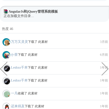
AngularJs和jQuery管理系统模板
正在加载文件目录...
热度 46
万万又灵灵
下载了 此素材
3月前
か茶
下载了 此素材
6月前
Leshxo千本
下载了 此素材
1年前
Leshxo千本
下载了 此素材
1年前
一凡
收藏了 此素材
1年前
还来得及
下载了 此素材
1年前