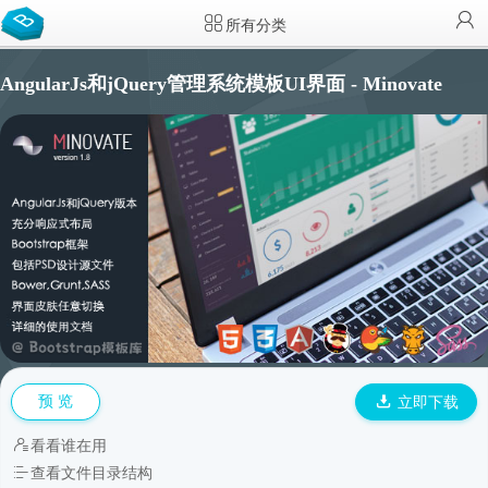
所有分类
AngularJs和jQuery管理系统模板UI界面 - Minovate
预 览
立即下载
看看谁在用
查看文件目录结构