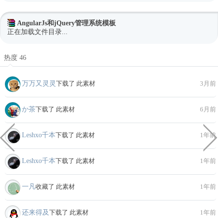
AngularJs和jQuery管理系统模板
正在加载文件目录...
热度 46
万万又灵灵
下载了 此素材
3月前
か茶
下载了 此素材
6月前
Leshxo千本
下载了 此素材
1年前
Leshxo千本
下载了 此素材
1年前
一凡
收藏了 此素材
1年前
还来得及
下载了 此素材
1年前