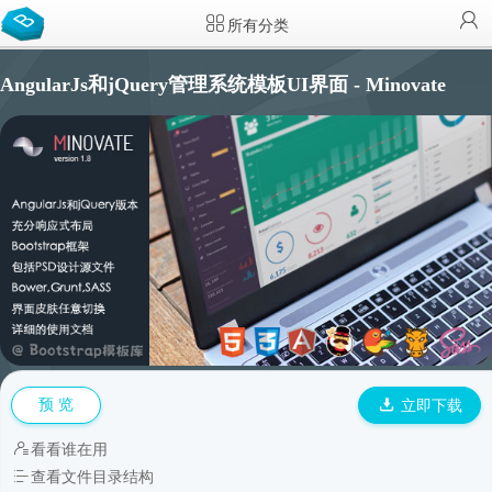
所有分类
AngularJs和jQuery管理系统模板UI界面 - Minovate
预 览
立即下载
看看谁在用
查看文件目录结构