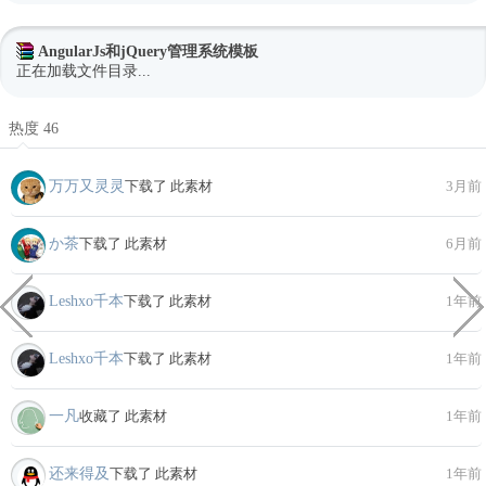
AngularJs和jQuery管理系统模板
正在加载文件目录...
热度 46
万万又灵灵
下载了 此素材
3月前
か茶
下载了 此素材
6月前
Leshxo千本
下载了 此素材
1年前
Leshxo千本
下载了 此素材
1年前
一凡
收藏了 此素材
1年前
还来得及
下载了 此素材
1年前