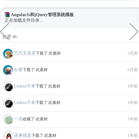
AngularJs和jQuery管理系统模板
正在加载文件目录...
热度 46
万万又灵灵
下载了 此素材
3月前
か茶
下载了 此素材
6月前
Leshxo千本
下载了 此素材
1年前
Leshxo千本
下载了 此素材
1年前
一凡
收藏了 此素材
1年前
还来得及
下载了 此素材
1年前