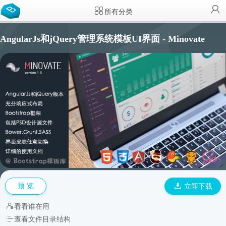
所有分类
AngularJs和jQuery管理系统模板UI界面 - Minovate
预 览
立即下载
看看谁在用
查看文件目录结构